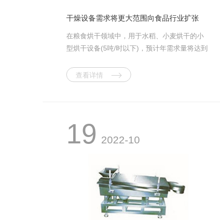
干燥设备需求将更大范围向食品行业扩张
在粮食烘干领域中，用于水稻、小麦烘干的小
型烘干设备(5吨/时以下)，预计年需求量将达到
千台左右;化工用干燥设备年需求量将达到3000
台(套)左右;制药用干燥设备年需求量将达到
查看详情
3000台(套)左右;农林土特产品烘干设备年需求
量将达到2000台(套)左右;轻工用烘干设备年需
求量将达到2000台(套)左右。为了了解干燥设
备的发展情况，我们和中国通用机械干燥设备
19
行业协会联系，据他们透露，今后几年，我国
2022-10
干燥设备需求将在以下若干领域增长明
显。 在干燥设备类型上，将以热风加热常
压干燥设备、真空干燥设备为主，其他诸如远
红外线干燥设备、微波干燥设备等特殊领域的
用户也将逐步扩大应用数量;在食品、药品干燥
方面，对真空冷冻干燥设备中的较大规格设备
需求量将会增加;具有功能组合(如制粒—干燥、