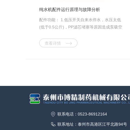
干燥—过滤)的设备需求量也将增多;高自动化干
纯水机配件运行原理与故障分析
燥设备在一些应用领域将受到欢迎。另外，干
配件功能： 1.低压开关自来水停水，水压太低
燥设备外观质量将越来越受到重视，腐蚀性物
(低于0.5公斤)，PP滤芯堵塞等原因造成泵吸空
料烘干设备的耐腐能力和可靠的使用寿命，将
时提供电信号给制水系统，机器停止制水。
会受到用户特别关心。 我国加入WTO这么
2、进水电磁阀当系统开始制水时，打
查看详情
多年来的事实证明，国内干燥设备行业发展正
开系统水源;当系统停止制水时，切断系统水
如专家预期所料，是挑战与机遇并存。就国内
源。3、隔膜泵为RO膜提供大于渗透压的压力
市场而言，由于我国干燥设备行业已经开始进
一般为4.5~6公斤压力。4、高压开关系统自动
入较成熟的发展阶段，已能够比较好地满足各
制水和自动停机的控制开关，当压力桶压力达
个领域用户的实际需要，而在价格上只有国外
到2.5公斤时，断开电路，停止制水;当压力桶压
相同产品的1/3，这使我国干燥设备在市场竞争
力小于2.5公斤时接通电路，开始制水。5、冲
中比进口设备具有明显的价格优势;另一方面，
洗电磁阀在制水系统每次制水开始时或系统冲
由于干燥设备体积较大，大多数还涉及现场安
洗时打开，让水快速流过RO膜表面(15s-30s)，
装、调试和售后服务等工作，因此对国内用户
冲洗干净，避免膜堵塞，延长RO膜寿命。6、
而言，选用国产设备较选用进口设备更方便。
联系电话：0523-86912164
逆止阀(1)使储水桶内的纯水不回流，以免产生
就国际市场而言，我国加入WTO后，更有利于
背压。(2)是高压开关的前端闸口，使高压开关
干燥设备扩大出口。目前，我国干燥设备主要
联系地址：泰州市高港区江平北路94号
所受压力始终与压力桶内压力保持一致。7、废