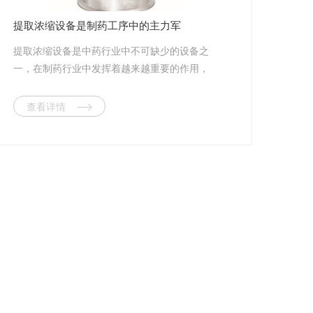
提取浓缩设备是制药工序中的主力军
提取浓缩设备是中药行业中不可缺少的设备之
一，在制药行业中发挥着越来越重要的作用，
引起人们的高度关注。合理使用提取浓缩设
备，能够更好地发挥功效，达到事半功倍的效
查看详情
果。 提取浓缩设备适用于中药、植物、生
物制药、食品、化工等行业的常压、微压、水
煎、温浸、热回流强制循坏、渗透、芳香油成
分的提取及有机溶剂的回收等多种工艺。非常
适合于高校、研究所和企事业单位实验室研发
及中小型生产线的试生产。 据了解，提取
浓缩设备有很多优点，一是使用效率高：在原
单一提取的基础上优化产品结构将小型的浓缩
设备整合在该设备中，使提取浓缩一步完成，
大大节省了原材料和工作时间，工作效率比一
般多功能罐提高了10%～15%;二是原材料转化
率高：由于在提取过程中，热的溶剂连续加到