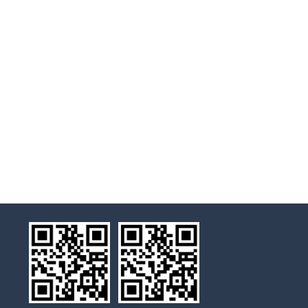
药面上，由上至下通过药材层连续溶解药材中
的有效成分，使药膏内含的有效成分提高1倍以
上;三是结构紧凑，占地面积小，实际占地面积
在1.5平方米左右。 专家称，对于设计和选
择中药提取浓缩设备，首先要强调的是工艺，
看是否可采用新型提取工艺等方式强化提取浓
缩过程。细节方面，因是成套设备，就要考虑
各个设备工作时间及周期，合理选择设备的大
小，在同一工期内，不能有因设备配套大小问
题而导致工作断续的情况出现。另外，还要注
意的就是节能的问题，对成套的设备，要尽可
能的优化工艺，缩短相应的管道，减少物料输
送过程的能耗损失。同时，也要注意其可操作
性及工人的操作方便、省时、省力，使其更人
性化。 中药提取浓缩设备有很多种，由于
每个生产厂家所采用的工艺不同，提取浓缩设
备的组合方式也差在差异。应根据主流产品和