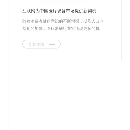
互联网为中国医疗设备市场提供新契机
随着消费者健康意识的不断增强，以及人口老
龄化的加快，医疗器械行业将涌现更多的机
会。尤其是随着移动互联网的兴起，医疗器械
行业开始大步迈入移动互联网时代。 随着
查看详情
近年来移动互联网的跨越式发展，越来越多的
行业和企业开始进驻移动互联网领域，医疗器
械行业在过去一直采用的是传统经营模式，但
是互联网成为了医疗器械行业拓展新市场的又
一个契机，而进入移动互联网将是未来医疗器
械企业的必然选择。 据相关调查数据显
示，未来医疗器械行业平均增速将高于药品行
业。发达国家器械与制药的产值比约为1：1，
而我国器械收入仅占药品市场规模的10%，市
场扩容正在进行中。专家预计，到2015年中国
医疗器械市场将达到537亿美元。 中国作为
世界第四大医疗设备市场，市场规模超过600亿