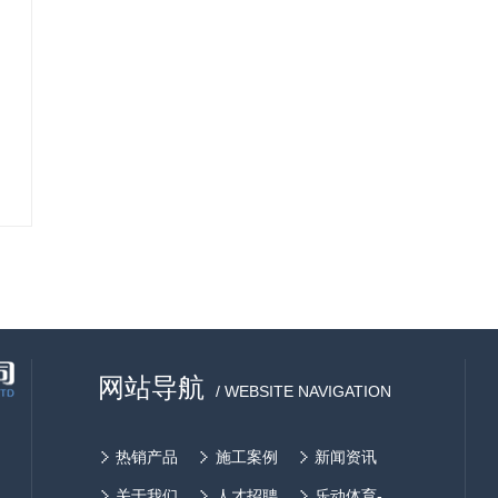
人民币。随着城市化和老龄化时代到来，医疗
器械行业将涌现机会。未来几年，中国医疗设
备市场还将会继续保持20%的增长率。然而想
要将这个数据转化为现实，通关目前的市场发
展是远远不够的，必须通过互联网这个新市
场。数据显示，2010年移动互联网应用下载量
达到50亿，预计到2013年该数字将达到210
亿，今年全球智能手机出货量将比去年增长
60%。有了强大的移动终端，足够丰富的互联
网应用，移动互联网正在成为信息化时代最强
大的人类工具。 医疗器械行业只有抓住机
遇，加速布局移动互联网领域医疗器械企业才
能在未来的市场争夺战中拿到主动权，获得跨
网站导航
越式的大发展
/ WEBSITE NAVIGATION
热销产品
施工案例
新闻资讯
关于我们
人才招聘
乐动体育-