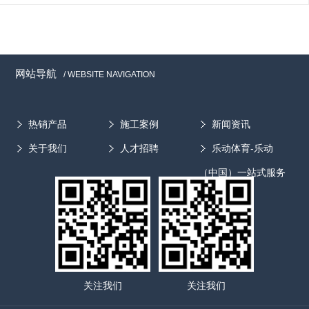
机的控制开关，当压力桶压力达到2.5公斤时，断开电
生产厂家所采用的工艺不同，提取浓缩设备的组合方式也
路，停止制水;当压力桶压力小于2.5公斤时接通电路，开
差在差异。应根据主流产品和生产工艺进行设备选型，按
始制水。5、冲洗电磁阀在制水系统每次制水开始时或系
设备的性能和工作原理正确使用设备。
统冲洗时打开，让水快速流过RO膜表面(15s-30s)，冲洗
网站导航
/ WEBSITE NAVIGATION
干净，避免膜堵塞，延长RO膜寿命。6、逆止阀(1)使储
水桶内的纯水不回流，以免产生背压。(2)是高压开关的
前端闸口，使高压开关所受压力始终与压力桶内压力保持
热销产品
施工案例
新闻资讯
一致。7、废水比例器(1)按定量排放废水。(2)保证RO膜
关于我们
人才招聘
乐动体育-乐动
的制水压力大于逆渗透压力。8、进水电磁阀、电子浮
球、机械浮球为温水箱水位高低制水系统提供信号，防止
（中国）一站式服务
水箱溢水。 9、电子浮球开关当温水箱水位低于设定标
官方网站
准时，给进水电磁阀提供电信号，打开进水电磁阀，系统
补水;当温水箱水位达到设定标准时，给进水电磁阀提供
电信号，关闭进水电磁阀，系统停止补水。 10、机械
浮球开关温水箱进水口的控制开关。当温水箱水位低于设
定标准时，浮球下沉，机械杠杆下拉，进水口打开;当温
关注我们
关注我们
水箱水位达到设定标准时，浮球上升，机械杠杆上抵，进
水口关闭。11.废水电磁阀冲洗RO膜时使用，打开电磁阀