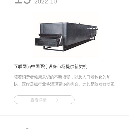
2022-10
备、真空干燥设备为主，其他诸如远红外线干燥设备、微
波干燥设备等特殊领域的用户也将逐步扩大应用数量;在
食品、药品干燥方面，对真空冷冻干燥设备中的较大规格
设备需求量将会增加;具有功能组合(如制粒—干燥、干燥
—过滤)的设备需求量也将增多;高自动化干燥设备在一些
应用领域将受到欢迎。另外，干燥设备外观质量将越来越
受到重视，腐蚀性物料烘干设备的耐腐能力和可靠的使用
寿命，将会受到用户特别关心。 我国加入WTO这么
多年来的事实证明，国内干燥设备行业发展正如专家预期
互联网为中国医疗设备市场提供新契机
所料，是挑战与机遇并存。就国内市场而言，由于我国干
随着消费者健康意识的不断增强，以及人口老龄化的加
燥设备行业已经开始进入较成熟的发展阶段，已能够比较
快，医疗器械行业将涌现更多的机会。尤其是随着移动互
好地满足各个领域用户的实际需要，而在价格上只有国外
联网的兴起，医疗器械行业开始大步迈入移动互联网时
相同产品的1/3，这使我国干燥设备在市场竞争中比进口
代。 随着近年来移动互联网的跨越式发展，越来越多
设备具有明显的价格优势;另一方面，由于干燥设备体积
查看详情
的行业和企业开始进驻移动互联网领域，医疗器械行业在
较大，大多数还涉及现场安装、调试和售后服务等工作，
过去一直采用的是传统经营模式，但是互联网成为了医疗
因此对国内用户而言，选用国产设备较选用进口设备更方
器械行业拓展新市场的又一个契机，而进入移动互联网将
便。就国际市场而言，我国加入WTO后，更有利于干燥
是未来医疗器械企业的必然选择。 据相关调查数据显
设备扩大出口。目前，我国干燥设备主要出口产品是真空