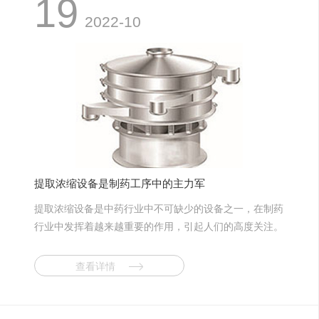
19
示，未来医疗器械行业平均增速将高于药品行业。发达国
干燥设备，振动干燥设备，中小型粮食、食品及农林土特
2022-10
家器械与制药的产值比约为1：1，而我国器械收入仅占
产品干燥设备，年出口量超过百台，出口的主要地区是东
药品市场规模的10%，市场扩容正在进行中。专家预计，
南亚及其他发展中国家，并已经打开欧美市场的大门。目
到2015年中国医疗器械市场将达到537亿美元。 中国
前，我国干燥设备出口产品占国产干燥设备的总量尚不到
作为世界第四大医疗设备市场，市场规模超过600亿人民
5%，专家预计“十二五”期间出口产品在国产干燥设备总
币。随着城市化和老龄化时代到来，医疗器械行业将涌现
量中所占比例将达到10%以上。 在国际竞争中，我国
机会。未来几年，中国医疗设备市场还将会继续保持20%
干燥设备生产企业的主要竞争对手是丹麦、瑞士、英国、
的增长率。然而想要将这个数据转化为现实，通关目前的
德国、美国以及日本等。与竞争对手相比，我国干燥设备
市场发展是远远不够的，必须通过互联网这个新市场。数
的优势是价格低廉，不足之处主要在于产品的自动化控制
据显示，2010年移动互联网应用下载量达到50亿，预计
程度、外观质量、成套性和功能组合性方面有待进一步提
提取浓缩设备是制药工序中的主力军
到2013年该数字将达到210亿，今年全球智能手机出货量
高。
提取浓缩设备是中药行业中不可缺少的设备之一，在制药
将比去年增长60%。有了强大的移动终端，足够丰富的互
行业中发挥着越来越重要的作用，引起人们的高度关注。
联网应用，移动互联网正在成为信息化时代最强大的人类
合理使用提取浓缩设备，能够更好地发挥功效，达到事半
工具。 医疗器械行业只有抓住机遇，加速布局移动互
功倍的效果。 提取浓缩设备适用于中药、植物、生物
联网领域医疗器械企业才能在未来的市场争夺战中拿到主
查看详情
制药、食品、化工等行业的常压、微压、水煎、温浸、热
动权，获得跨越式的大发展
回流强制循坏、渗透、芳香油成分的提取及有机溶剂的回
收等多种工艺。非常适合于高校、研究所和企事业单位实