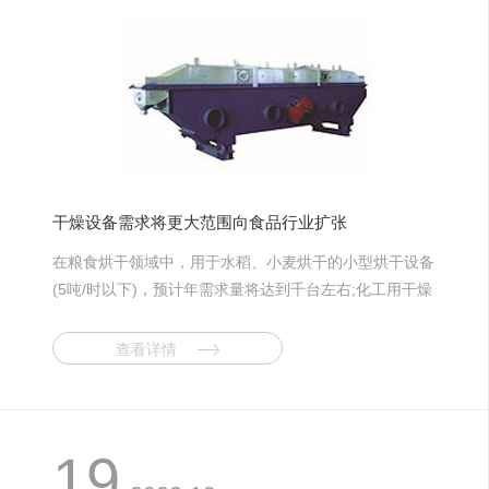
干燥设备需求将更大范围向食品行业扩张
在粮食烘干领域中，用于水稻、小麦烘干的小型烘干设备
(5吨/时以下)，预计年需求量将达到千台左右;化工用干燥
设备年需求量将达到3000台(套)左右;制药用干燥设备年
需求量将达到3000台(套)左右;农林土特产品烘干设备年
查看详情
需求量将达到2000台(套)左右;轻工用烘干设备年需求量
将达到2000台(套)左右。为了了解干燥设备的发展情况，
我们和中国通用机械干燥设备行业协会联系，据他们透
露，今后几年，我国干燥设备需求将在以下若干领域增长
19
明显。 在干燥设备类型上，将以热风加热常压干燥设