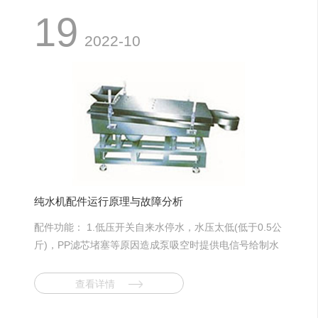
验室研发及中小型生产线的试生产。 据了解，提取浓
19
缩设备有很多优点，一是使用效率高：在原单一提取的基
2022-10
础上优化产品结构将小型的浓缩设备整合在该设备中，使
提取浓缩一步完成，大大节省了原材料和工作时间，工作
效率比一般多功能罐提高了10%～15%;二是原材料转化
率高：由于在提取过程中，热的溶剂连续加到药面上，由
上至下通过药材层连续溶解药材中的有效成分，使药膏内
含的有效成分提高1倍以上;三是结构紧凑，占地面积小，
实际占地面积在1.5平方米左右。 专家称，对于设计
和选择中药提取浓缩设备，首先要强调的是工艺，看是否
可采用新型提取工艺等方式强化提取浓缩过程。细节方
纯水机配件运行原理与故障分析
面，因是成套设备，就要考虑各个设备工作时间及周期，
配件功能： 1.低压开关自来水停水，水压太低(低于0.5公
合理选择设备的大小，在同一工期内，不能有因设备配套
斤)，PP滤芯堵塞等原因造成泵吸空时提供电信号给制水
大小问题而导致工作断续的情况出现。另外，还要注意的
系统，机器停止制水。 2、进水电磁阀当系统
就是节能的问题，对成套的设备，要尽可能的优化工艺，
开始制水时，打开系统水源;当系统停止制水时，切断系
缩短相应的管道，减少物料输送过程的能耗损失。同时，
查看详情
统水源。3、隔膜泵为RO膜提供大于渗透压的压力一般
也要注意其可操作性及工人的操作方便、省时、省力，使
为4.5~6公斤压力。4、高压开关系统自动制水和自动停
其更人性化。 中药提取浓缩设备有很多种，由于每个