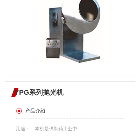
YPG系列抛光机
产品介绍
用途： 本机是供制药工业中...