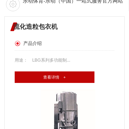
乐动体育-乐动（中国）一站式服务官方网站
流化造粒包衣机
产品介绍
用途： LBG系列多功能制...
查看详情 +