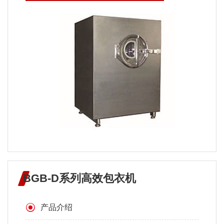
BGB-D系列高效包衣机
产品介绍