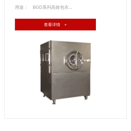
用途： BGD系列高效包衣...
查看详情 +