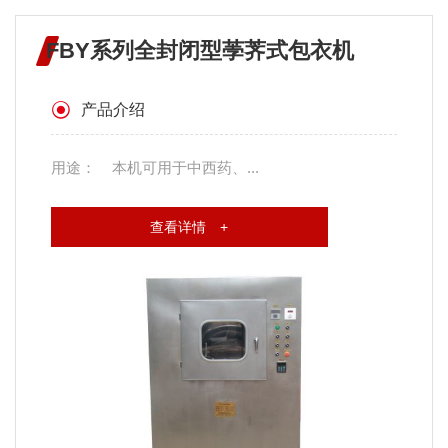
FBY系列全封闭型荸荠式包衣机
产品介绍
用途： 本机可用于中西药、...
查看详情 +